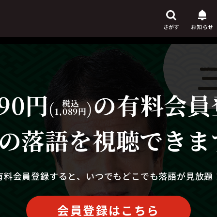
さがす
お知らせ
90円
の有料会員
芸人
からさがす
(
税込
)
1,089円
演目
からさがす
の落語を視聴できま
上演時間
からさがす
有料会員登録すると、いつでもどこでも落語が見放題
会員登録はこちら