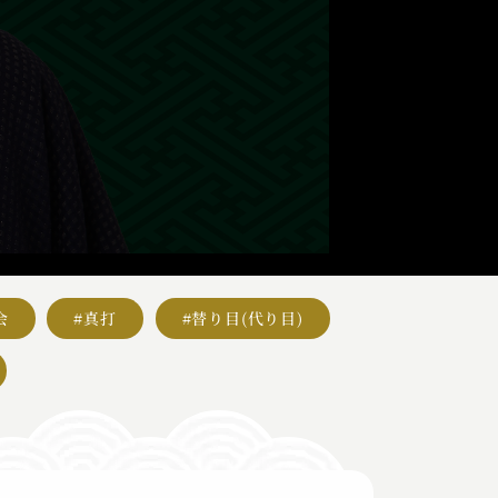
会
#真打
#替り目(代り目)