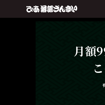
月額9
こ