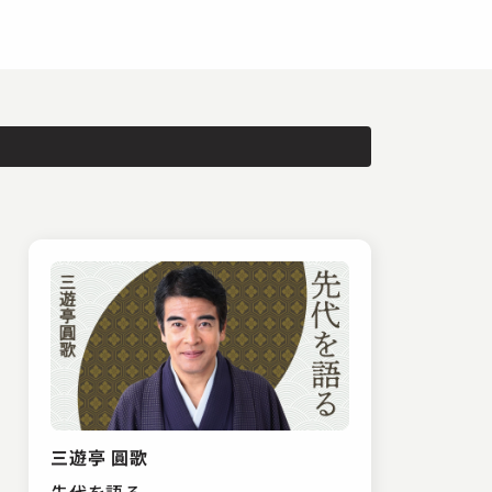
三遊亭 圓歌
先代を語る