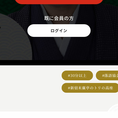
既に会員の方
ログイン
#30分以上
#落語協
#新宿末廣亭のトリの高座