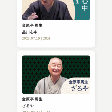
柳家 小袁治
明烏
金原亭 馬生
2023.02.02 | 32分
品川心中
2023.07.19 | 28分
神田 松鯉
赤穂義士外伝 鍔屋宗伴
金原亭 馬生
2024.11.28 | 34分
ざるや
2023.04.27 | 11分