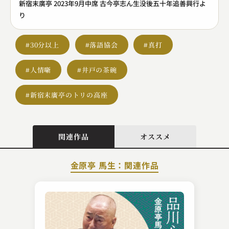
新宿末廣亭 2023年9月中席 古今亭志ん生没後五十年追善興行よ
り
#30分以上
#落語協会
#真打
#人情噺
#井戸の茶碗
#新宿末廣亭のトリの高座
関連作品
オススメ
金原亭 馬生：関連作品