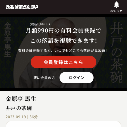
お知らせ
(税込1,089円)
月額990円
の有料会員登録で
この落語を視聴できます!
有料会員登録すると、いつでもどこでも落語が見放題！
会員登録はこちら
ログイン
既に会員の方
金原亭 馬生
井戸の茶碗
2023.09.19 | 36分