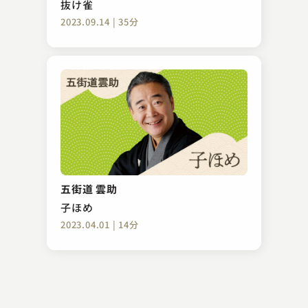
抜け雀
2023.09.14 | 35分
柳家 海舟
祇園会
五街道 雲助
2023.12.23 | 8分
子ほめ
2023.04.01 | 14分