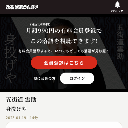
お知らせ
(税込1,089円)
月額990円
の有料会員登録で
この落語を視聴できます!
有料会員登録すると、いつでもどこでも落語が見放題！
会員登録はこちら
ログイン
既に会員の方
五街道 雲助
身投げや
2023.01.19 | 14分