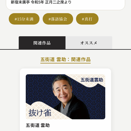
新宿末廣亭 令和5年 正月二之席より
#15分未満
#落語協会
#真打
関連作品
オススメ
五街道 雲助：関連作品
昔昔亭 桃之助
熊の皮
五街道 雲助
2025.02.16 | 13分