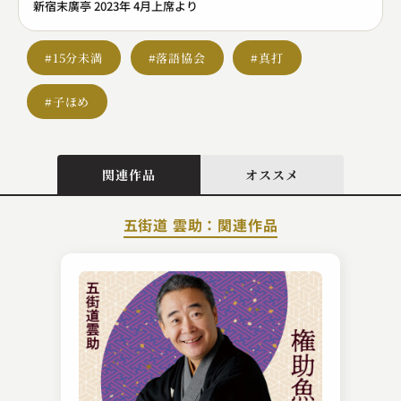
新宿末廣亭 2023年 4月上席より
#15分未満
#落語協会
#真打
#子ほめ
関連作品
オススメ
五街道 雲助：関連作品
桂 やまと