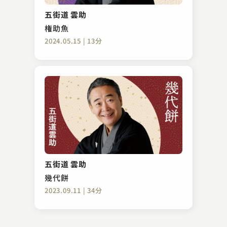
熊の皮
五街道 雲助
2023.08.26 | 13分
権助魚
2024.05.15 | 13分
入船亭 扇橋
いかけや
五街道 雲助
2024.08.23 | 12分
幾代餅
2023.09.11 | 34分