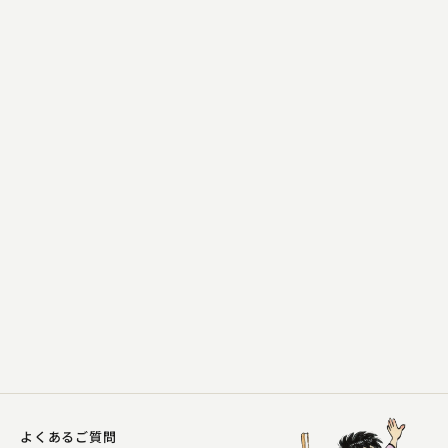
金原亭 馬の助
九年母 ～百面相～
2023.08.30 | 11分
よくあるご質問