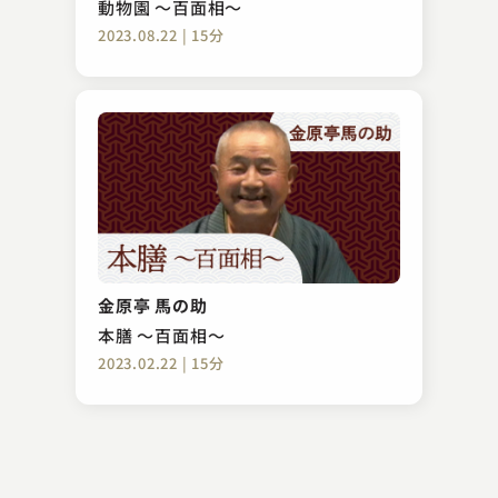
動物園 ～百面相～
2023.08.22 | 15分
古今亭 菊太楼
長短
金原亭 馬の助
2023.10.26 | 13分
本膳 ～百面相～
2023.02.22 | 15分