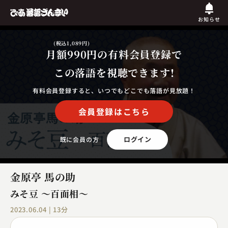
お知らせ
(税込1,089円)
月額990円
の有料会員登録で
この落語を視聴できます!
有料会員登録すると、いつでもどこでも落語が見放題！
会員登録はこちら
ログイン
既に会員の方
金原亭 馬の助
みそ豆 ～百面相～
2023.06.04 | 13分