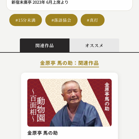
新宿末廣亭 2023年 6月上席より
#15分未満
#落語協会
#真打
関連作品
オススメ
金原亭 馬の助：関連作品
林家 きく麿
歯ンデレラ
金原亭 馬の助
2023.02.08 | 13分