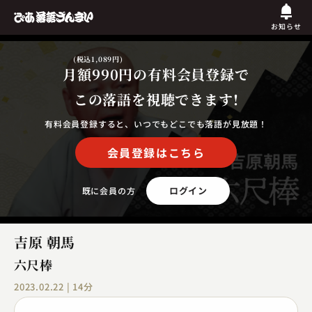
お知らせ
(税込1,089円)
月額990円
の有料会員登録で
この落語を視聴できます!
有料会員登録すると、いつでもどこでも落語が見放題！
会員登録はこちら
ログイン
既に会員の方
吉原 朝馬
六尺棒
2023.02.22 | 14分