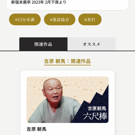
新宿末廣亭 2023年 2月下席より
#15分未満
#落語協会
#真打
関連作品
オススメ
吉原 朝馬：関連作品
春風亭 勢朝
池田屋前
吉原 朝馬
2023.01.17 | 10分