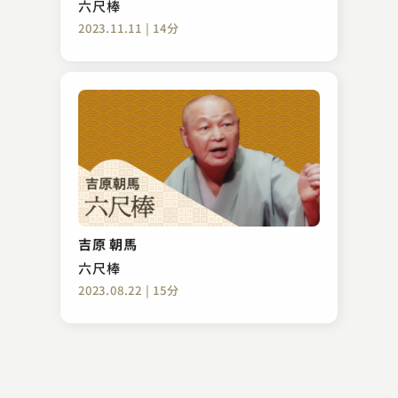
六尺棒
2023.11.11 | 14分
川柳 つくし
ロック根問
吉原 朝馬
2023.11.18 | 12分
六尺棒
2023.08.22 | 15分