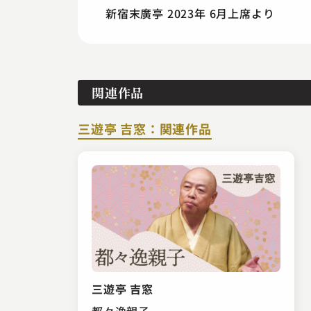
新宿末廣亭 2023年 6月上席より
関連作品
三遊亭 吉窓：関連作品
三遊亭 吉窓
都々逸親子