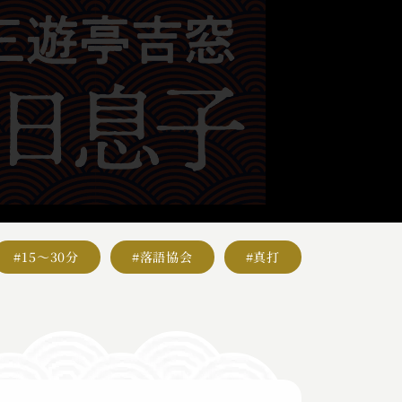
#15～30分
#落語協会
#真打