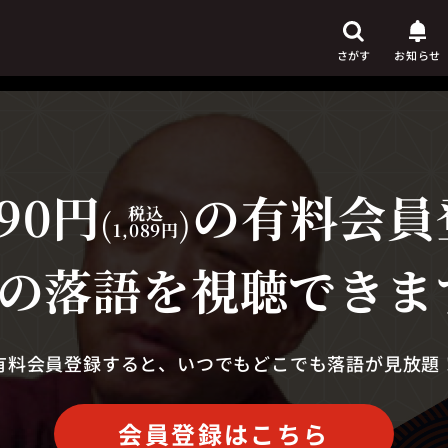
さがす
お知らせ
90円
の有料会員
芸人
からさがす
(
税込
)
1,089円
演目
からさがす
の落語を視聴できま
上演時間
からさがす
有料会員登録すると、いつでもどこでも落語が見放題
会員登録はこちら