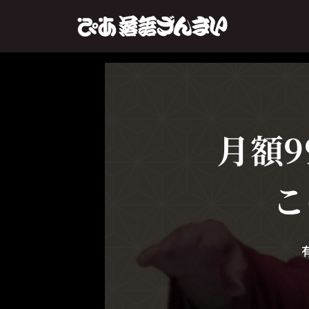
月額9
こ