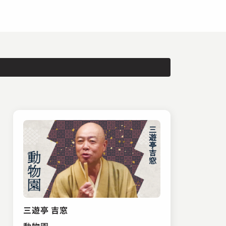
三遊亭 吉窓
動物園