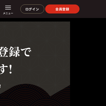
ログイン
会員登録
メニュー
登録で
す!
！