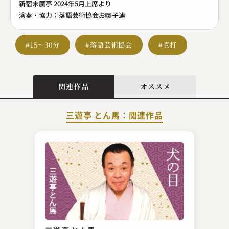
新宿末廣亭 2024年5月上席より
演奏・協力：落語芸術協会お囃子連
#15～30分
#落語芸術協会
#真打
関連作品
オススメ
三遊亭 とん馬：関連作品
柳家 小さん
粗忽長屋