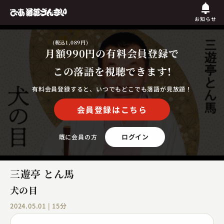
お知らせ
(税込1,089円)
月額990円
の有料会員登録で
この落語を視聴できます!
有料会員登録すると、いつでもどこでも落語が見放題！
会員登録はこちら
ログイン
既に会員の方
三遊亭 とん馬
犬の目
2024.05.01 | 15分