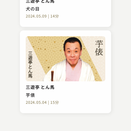
三遊亭 とん馬
2023.08.28 | 17分
犬の目
2024.05.09 | 14分
入船亭 扇橋
あくび指南
三遊亭 とん馬
2023.06.05 | 16分
芋俵
2024.05.04 | 15分