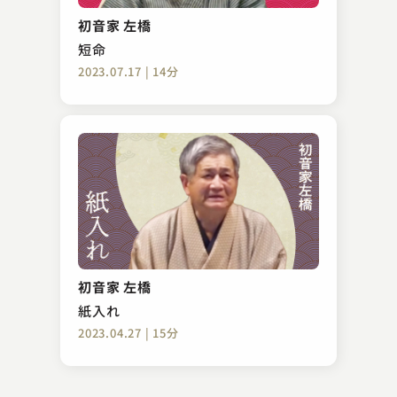
権助魚
初音家 左橋
2023.11.10 | 15分
短命
2023.07.17 | 14分
桂 扇生
親子酒
初音家 左橋
2023.12.25 | 16分
紙入れ
2023.04.27 | 15分