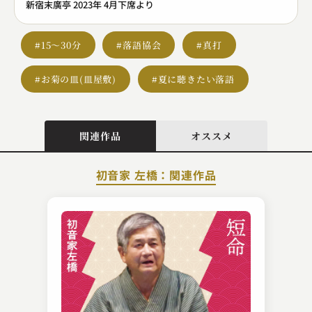
新宿末廣亭 2023年 4月下席より
#15～30分
#落語協会
#真打
#お菊の皿(皿屋敷)
#夏に聴きたい落語
関連作品
オススメ
初音家 左橋：関連作品
柳亭 芝樂