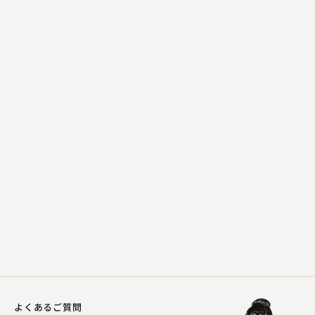
春風亭 一朝
妾馬
2023.03.15 | 28分
よくあるご質問