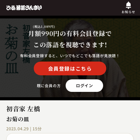
お知らせ
(税込1,089円)
月額990円
の有料会員登録で
この落語を視聴できます!
有料会員登録すると、いつでもどこでも落語が見放題！
会員登録はこちら
ログイン
既に会員の方
初音家 左橋
お菊の皿
2023.04.29 | 15分