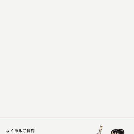
金原亭 馬の助
かつぎや～百面相～
2023.11.19 | 12分
よくあるご質問