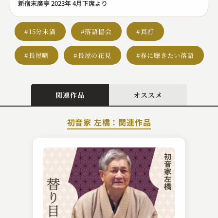
新宿末廣亭 2023年 4月下席より
#15分未満
#落語協会
#真打
#長屋噺
#長屋の花見
#春に聴きたい落語
関連作品
オススメ
初音家 左橋：関連作品
入船亭 扇遊