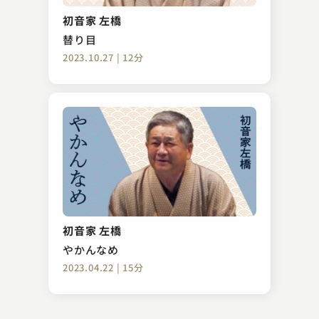
狸賽
初音家 左橋
2025.04.07 | 13分
替り目
2023.10.27 | 12分
古今亭 菊太楼
締め込み
初音家 左橋
2023.05.19 | 13分
やかんなめ
2023.04.22 | 15分