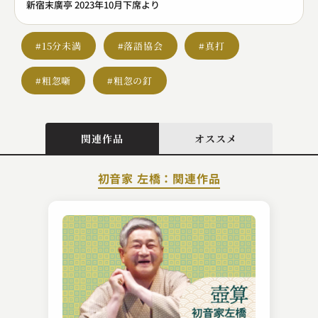
新宿末廣亭 2023年10月下席より
#15分未満
#落語協会
#真打
#粗忽噺
#粗忽の釘
関連作品
オススメ
初音家 左橋：関連作品
金原亭 駒三