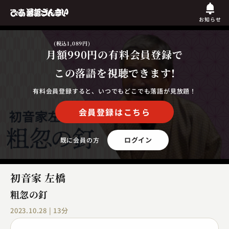
お知らせ
(税込1,089円)
月額990円
の有料会員登録で
この落語を視聴できます!
有料会員登録すると、いつでもどこでも落語が見放題！
会員登録はこちら
ログイン
既に会員の方
初音家 左橋
粗忽の釘
2023.10.28 | 13分