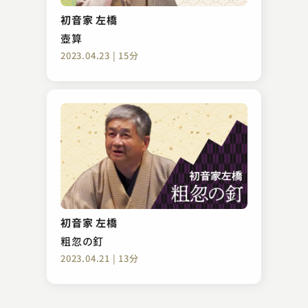
勘定板
初音家 左橋
2023.09.15 | 13分
壺算
2023.04.23 | 15分
一玄亭 米多朗
生徒の作文
初音家 左橋
2025.02.19 | 12分
粗忽の釘
2023.04.21 | 13分