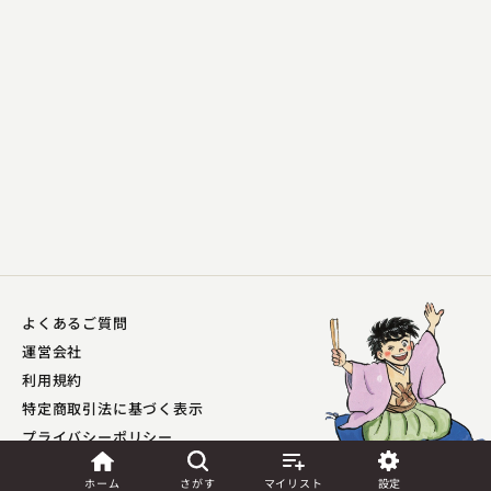
強情灸
2023.08.04 | 12分
古今亭 菊志ん
よくあるご質問
運営会社
粗忽長屋
利用規約
2023.04.06 | 14分
特定商取引法に基づく表示
プライバシーポリシー​
外部送信ポリシー
ホーム
さがす
マイリスト
設定