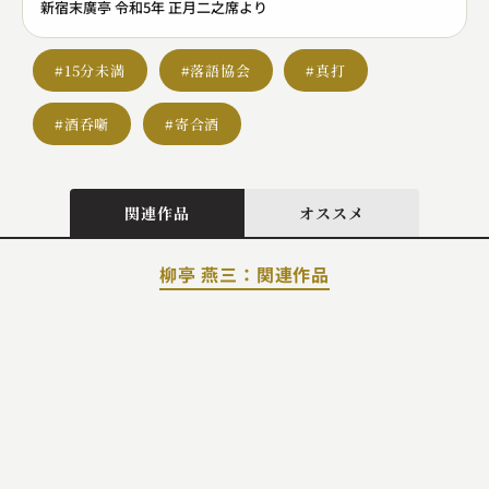
新宿末廣亭 令和5年 正月二之席より
#15分未満
#落語協会
#真打
#酒呑噺
#寄合酒
関連作品
オススメ
柳亭 燕三：関連作品
柳家 さん花