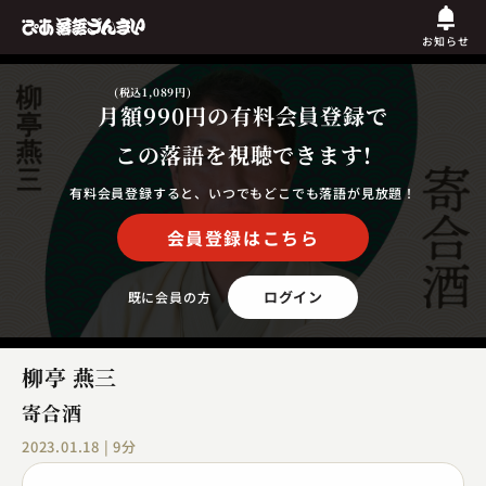
お知らせ
(税込1,089円)
月額990円
の有料会員登録で
この落語を視聴できます!
有料会員登録すると、いつでもどこでも落語が見放題！
会員登録はこちら
ログイン
既に会員の方
柳亭 燕三
寄合酒
2023.01.18 | 9分