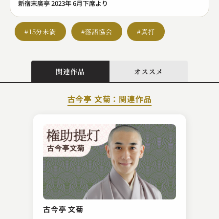
新宿末廣亭 2023年 6月下席より
#15分未満
#落語協会
#真打
関連作品
オススメ
古今亭 文菊：関連作品
金原亭 駒三
後生鰻
古今亭 文菊
2023.09.11 | 14分