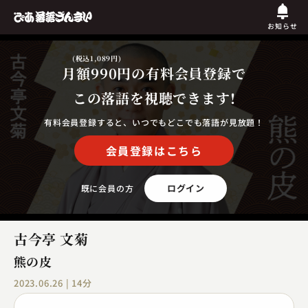
お知らせ
(税込1,089円)
月額990円
の有料会員登録で
この落語を視聴できます!
有料会員登録すると、いつでもどこでも落語が見放題！
会員登録はこちら
ログイン
既に会員の方
古今亭 文菊
熊の皮
2023.06.26 | 14分