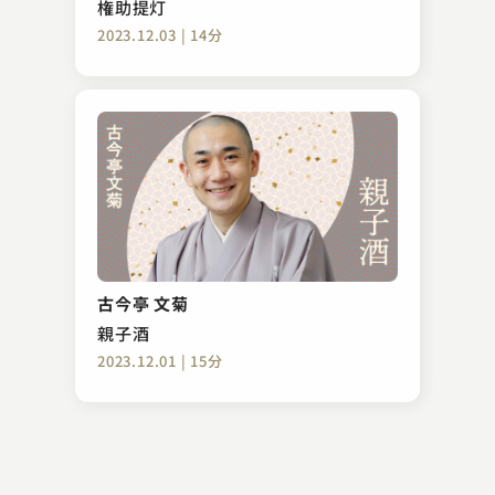
権助提灯
2023.12.03 | 14分
林家 きく麿
寝かしつけ
古今亭 文菊
2023.12.25 | 14分
親子酒
2023.12.01 | 15分