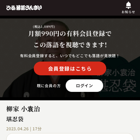
お知らせ
(税込1,089円)
月額990円
の有料会員登録で
この落語を視聴できます!
有料会員登録すると、いつでもどこでも落語が見放題！
会員登録はこちら
ログイン
既に会員の方
柳家 小袁治
堪忍袋
2023.04.26 | 17分