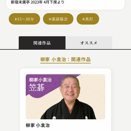
新宿末廣亭 2023年 4月下席より
#15～30分
#落語協会
#真打
関連作品
オススメ
柳家 小袁治：関連作品
笑福亭 笑有
時うどん
柳家 小袁治
2024.02.22 | 16分