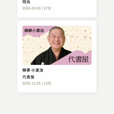
明烏
2024.04.03 | 27分
柳家 小満ん
悋気の火の玉
柳家 小袁治
2023.08.26 | 14分
代書屋
2023.12.05 | 12分