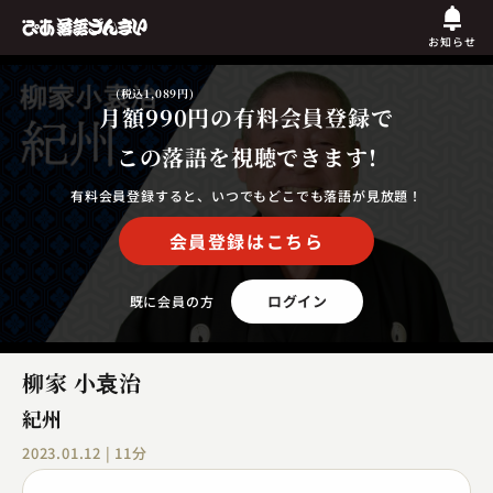
お知らせ
(税込1,089円)
月額990円
の有料会員登録で
この落語を視聴できます!
有料会員登録すると、いつでもどこでも落語が見放題！
会員登録はこちら
ログイン
既に会員の方
柳家 小袁治
紀州
2023.01.12 | 11分