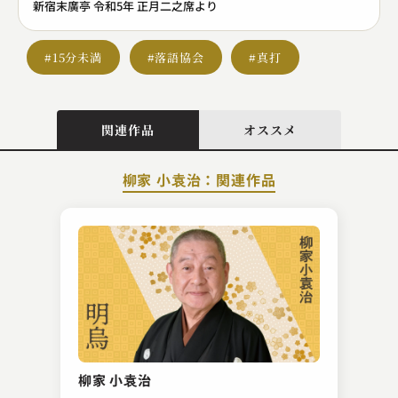
新宿末廣亭 令和5年 正月二之席より
#15分未満
#落語協会
#真打
関連作品
オススメ
柳家 小袁治：関連作品
春風亭 一蔵
短命
柳家 小袁治
2023.05.15 | 11分