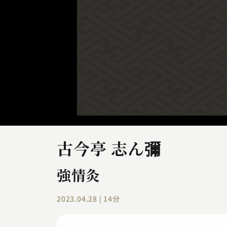
古今亭 志ん彌
強情灸
2023.04.28 | 14分