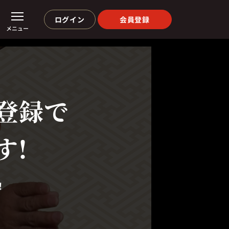
ログイン
会員登録
メニュー
登録で
す!
！