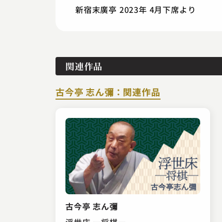
新宿末廣亭 2023年 4月下席より
関連作品
古今亭 志ん彌：関連作品
古今亭 志ん彌
浮世床 ー将棋ー