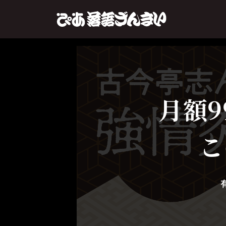
月額9
こ