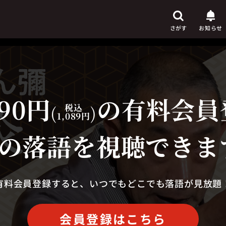
さがす
お知らせ
90円
の有料会員
芸人
からさがす
(
税込
)
1,089円
演目
からさがす
の落語を視聴できま
上演時間
からさがす
有料会員登録すると、いつでもどこでも落語が見放題
会員登録はこちら