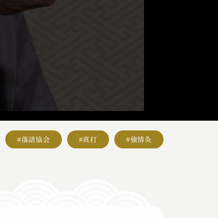
#落語協会
#真打
#強情灸