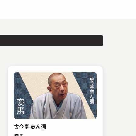
古今亭 志ん彌
妾馬