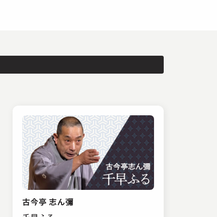
古今亭 志ん彌
千早ふる