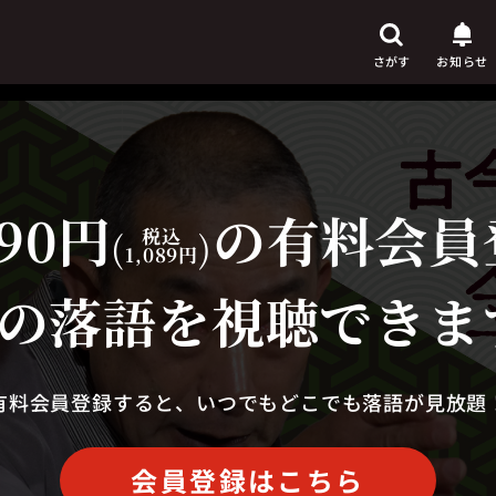
さがす
お知らせ
90円
の有料会員
芸人
からさがす
(
税込
)
1,089円
演目
からさがす
の落語を視聴できま
上演時間
からさがす
有料会員登録すると、いつでもどこでも落語が見放題
会員登録はこちら