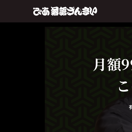
月額9
こ