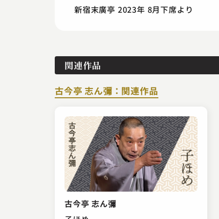
新宿末廣亭 2023年 8月下席より
関連作品
古今亭 志ん彌：関連作品
古今亭 志ん彌
子ほめ