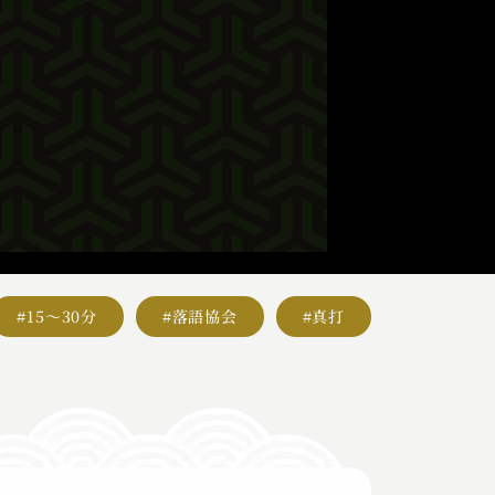
#15～30分
#落語協会
#真打