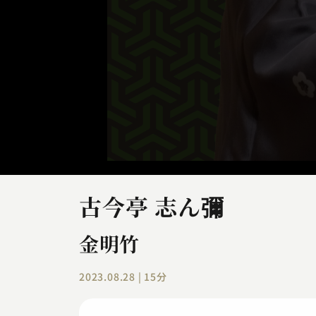
古今亭 志ん彌
金明竹
2023.08.28 | 15分