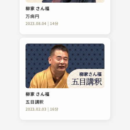
つる
柳家 さん福
2023.10.25 | 14分
万病円
2023.08.04 | 14分
三遊亭 歌武蔵
猫の皿
柳家 さん福
2023.02.03 | 14分
五目講釈
2023.02.03 | 16分