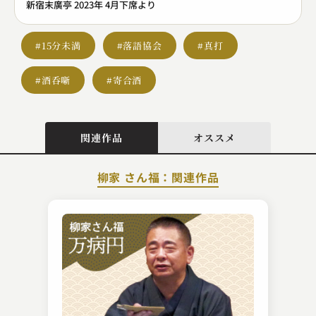
新宿末廣亭 2023年 4月下席より
#15分未満
#落語協会
#真打
#酒呑噺
#寄合酒
関連作品
オススメ
柳家 さん福：関連作品
柳家 喬之助