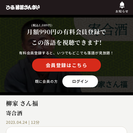
お知らせ
(税込1,089円)
月額990円
の有料会員登録で
この落語を視聴できます!
有料会員登録すると、いつでもどこでも落語が見放題！
会員登録はこちら
ログイン
既に会員の方
柳家 さん福
寄合酒
2023.04.24 | 12分