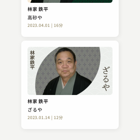
酉の市2023
林家 鉄平
2023.11.09 | 15分
高砂や
2023.04.01 | 16分
柳家 さん福
五目講釈
林家 鉄平
2023.08.05 | 17分
ざるや
2023.01.14 | 12分