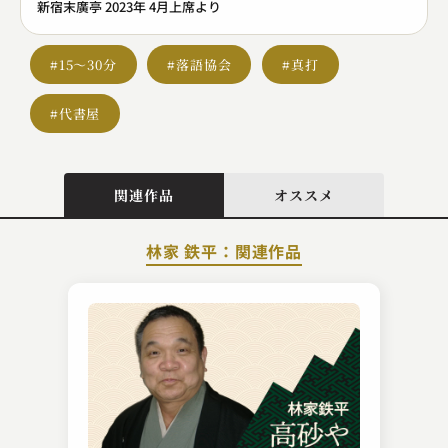
新宿末廣亭 2023年 4月上席より
#15～30分
#落語協会
#真打
#代書屋
関連作品
オススメ
林家 鉄平：関連作品
桂 夏丸