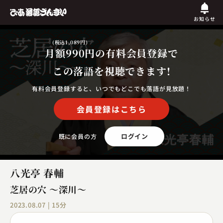
お知らせ
(税込1,089円)
月額990円
の有料会員登録で
この落語を視聴できます!
有料会員登録すると、いつでもどこでも落語が見放題！
会員登録はこちら
ログイン
既に会員の方
八光亭 春輔
芝居の穴 ～深川～
2023.08.07 | 15分