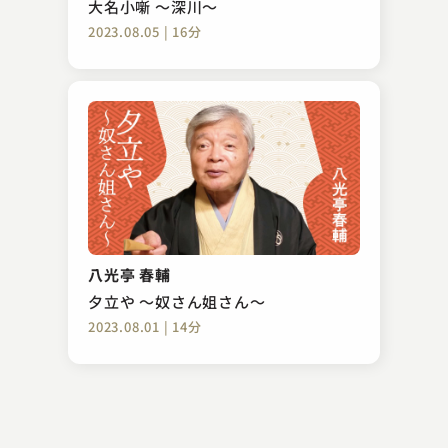
大名小噺 ～深川～
2023.08.05 | 16分
三遊亭 志う歌
片棒
八光亭 春輔
2024.04.04 | 16分
夕立や ～奴さん姐さん～
2023.08.01 | 14分