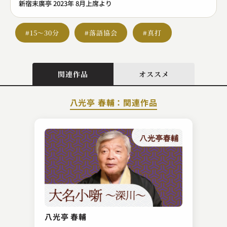
新宿末廣亭 2023年 8月上席より
#15～30分
#落語協会
#真打
関連作品
オススメ
八光亭 春輔：関連作品
古今亭 菊千代
松山鏡
八光亭 春輔
2025.05.14 | 15分