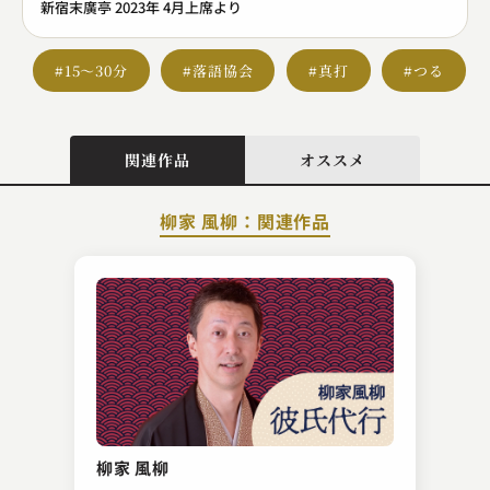
新宿末廣亭 2023年 4月上席より
#15～30分
#落語協会
#真打
#つる
関連作品
オススメ
柳家 風柳：関連作品
柳家 小さん
禁酒番屋
柳家 風柳
2023.11.12 | 17分