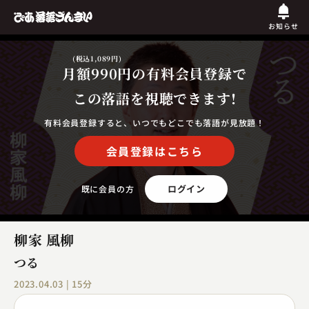
お知らせ
(税込1,089円)
月額990円
の有料会員登録で
この落語を視聴できます!
有料会員登録すると、いつでもどこでも落語が見放題！
会員登録はこちら
ログイン
既に会員の方
柳家 風柳
つる
2023.04.03 | 15分