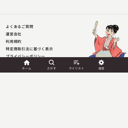
よくあるご質問
一玄亭 米多朗
運営会社
犬の目
利用規約
2025.02.18 | 15分
特定商取引法に基づく表示
プライバシーポリシー​
外部送信ポリシー
ホーム
さがす
マイリスト
設定
JASRAC許諾
第9041037001Y45039号／
第9041037002Y45040号
Copyright (C) PIA Corporation. All Rights Reserved.