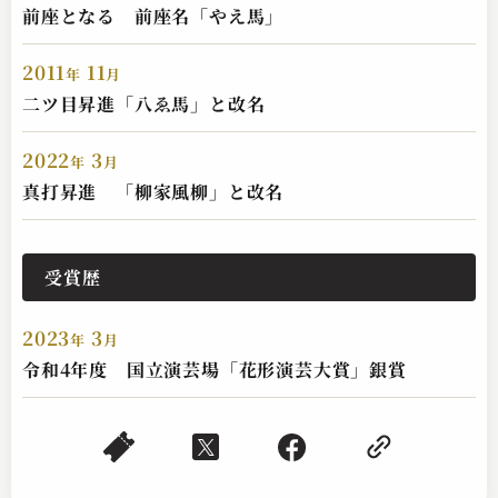
前座となる 前座名「やえ馬」
2011
11
年
月
二ツ目昇進「八ゑ馬」と改名
2022
3
年
月
真打昇進 「柳家風柳」と改名
受賞歴
2023
3
年
月
令和4年度 国立演芸場「花形演芸大賞」銀賞