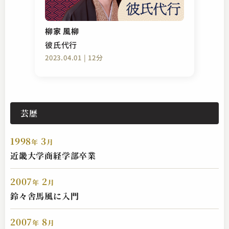
柳家 風柳
彼氏代行
2023.04.01 | 12分
芸歴
1998
3
年
月
近畿大学商経学部卒業
2007
2
年
月
鈴々舎馬風に入門
2007
8
年
月