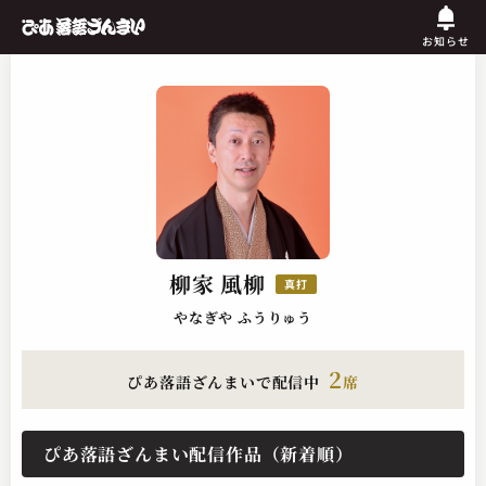
お知らせ
柳家 風柳
真打
やなぎや ふうりゅう
2
ぴあ落語ざんまいで配信中
席
ぴあ落語ざんまい配信作品（新着順）