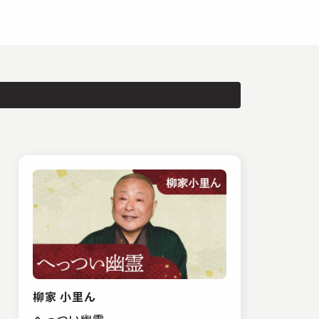
柳家 小里ん
へっつい幽霊