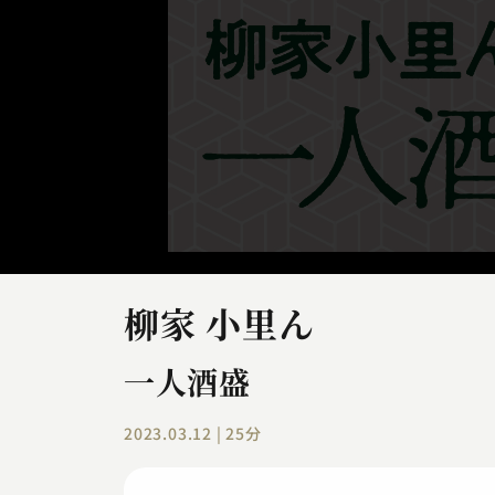
柳家 小里ん
一人酒盛
2023.03.12 | 25分