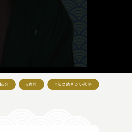
語協会
#真打
#秋に聴きたい落語