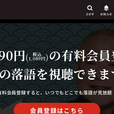
さがす
お知らせ
90円
の有料会員
芸人
からさがす
(
税込
)
1,089円
演目
からさがす
の落語を視聴できま
上演時間
からさがす
有料会員登録すると、いつでもどこでも落語が見放題
会員登録はこちら