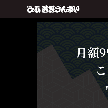
月額9
こ