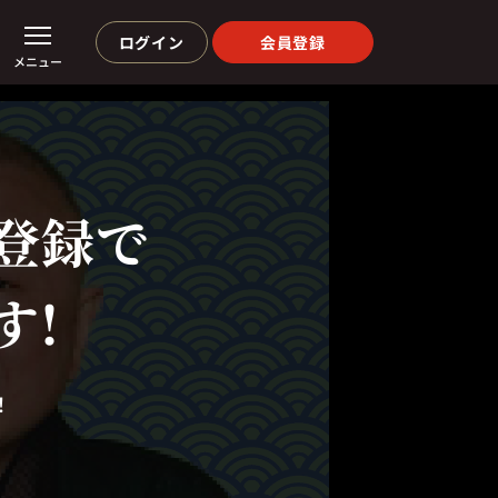
ログイン
会員登録
メニュー
登録で
す!
！