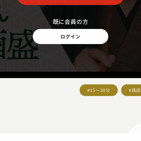
既に会員の方
ログイン
#15～30分
#落