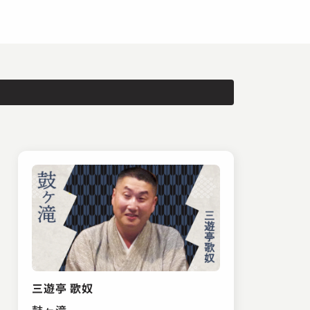
三遊亭 歌奴
鼓ヶ滝