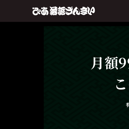
月額9
こ