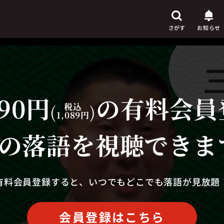
さがす
お知らせ
90円
の有料会員
芸人
からさがす
(
税込
)
1,089円
演目
からさがす
の落語を視聴できま
上演時間
からさがす
有料会員登録すると、いつでもどこでも落語が見放題
会員登録はこちら