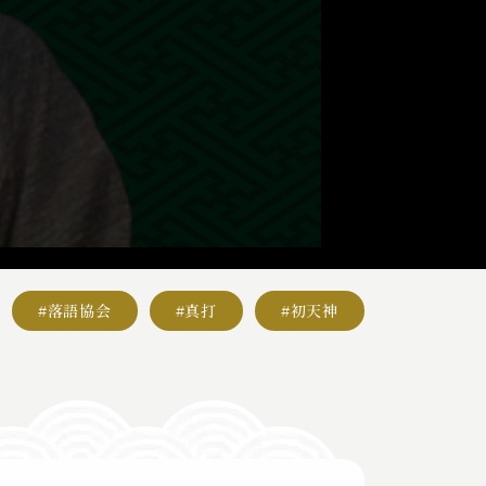
#落語協会
#真打
#初天神