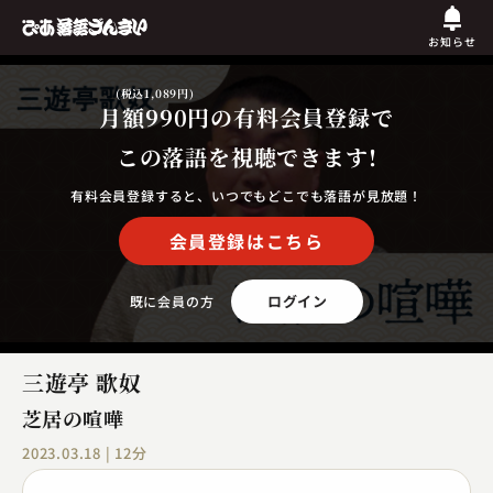
お知らせ
(税込1,089円)
月額990円
の有料会員登録で
この落語を視聴できます!
有料会員登録すると、いつでもどこでも落語が見放題！
会員登録はこちら
ログイン
既に会員の方
三遊亭 歌奴
芝居の喧嘩
2023.03.18 | 12分