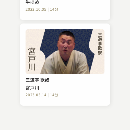
牛ほめ
2023.10.05 | 14分
柳家 さん福
豆屋
三遊亭 歌奴
2023.02.09 | 10分
宮戸川
2023.03.14 | 14分