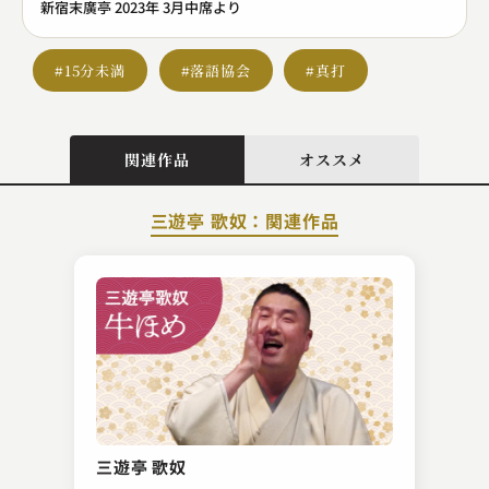
新宿末廣亭 2023年 3月中席より
#15分未満
#落語協会
#真打
関連作品
オススメ
三遊亭 歌奴：関連作品
桂 扇生
つる
三遊亭 歌奴
2023.02.21 | 13分