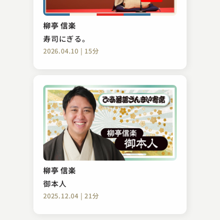
三遊亭 とん馬
犬の目
柳亭 信楽
2025.05.01 | 14分
寿司にぎる。
2026.04.10 | 15分
柳家 小満ん
出来心
柳亭 信楽
2024.05.16 | 14分
御本人
2025.12.04 | 21分