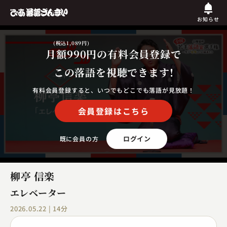
お知らせ
(税込1,089円)
月額990円
の有料会員登録で
この落語を視聴できます!
有料会員登録すると、いつでもどこでも落語が見放題！
会員登録はこちら
ログイン
既に会員の方
柳亭 信楽
エレベーター
2026.05.22 | 14分