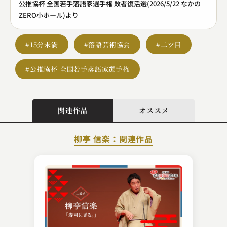
公推協杯 全国若手落語家選手権 敗者復活選(2026/5/22 なかの
ZERO小ホール)より
#15分未満
#落語芸術協会
#二ツ目
#公推協杯 全国若手落語家選手権
関連作品
オススメ
柳亭 信楽：関連作品