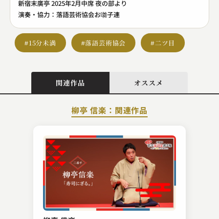
新宿末廣亭 2025年2月中席 夜の部より
演奏・協力：落語芸術協会お囃子連
#15分未満
#落語芸術協会
#二ツ目
関連作品
オススメ
柳亭 信楽：関連作品
柳家 小袁治
鰻屋