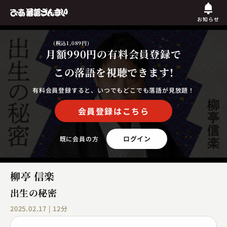
お知らせ
(税込1,089円)
月額990円
の有料会員登録で
この落語を視聴できます!
有料会員登録すると、いつでもどこでも落語が見放題！
会員登録はこちら
ログイン
既に会員の方
柳亭 信楽
出生の秘密
2025.02.17 | 12分