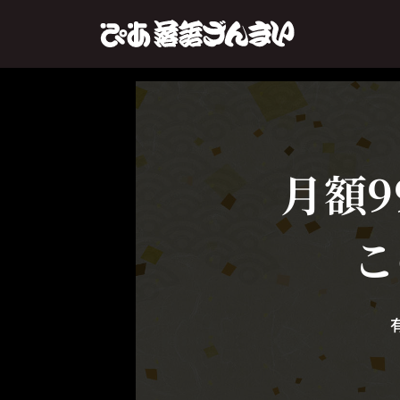
月額9
こ