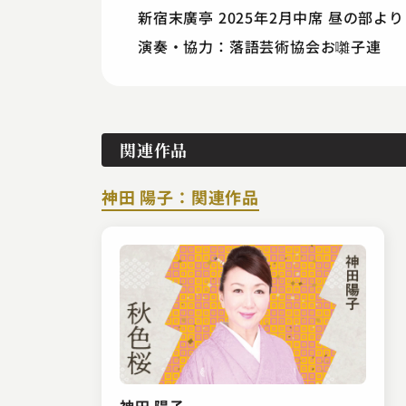
新宿末廣亭 2025年2月中席 昼の部より
演奏・協力：落語芸術協会お囃子連
関連作品
神田 陽子：関連作品
神田 陽子