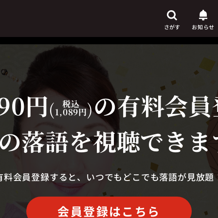
さがす
お知らせ
90円
の有料会員
芸人
からさがす
(
税込
)
1,089円
演目
からさがす
の落語を視聴できま
上演時間
からさがす
有料会員登録すると、いつでもどこでも落語が見放題
会員登録はこちら