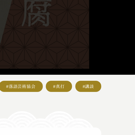
#落語芸術協会
#真打
#講談