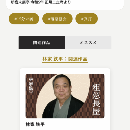
新宿末廣亭 令和5年 正月二之席より
#15分未満
#落語協会
#真打
関連作品
オススメ
林家 鉄平：関連作品
入船亭 扇橋
高砂や
林家 鉄平
2023.02.24 | 14分