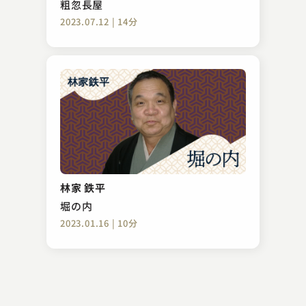
粗忽長屋
2023.07.12 | 14分
古今亭 菊太楼
祇園祭
林家 鉄平
2023.02.25 | 12分
堀の内
2023.01.16 | 10分