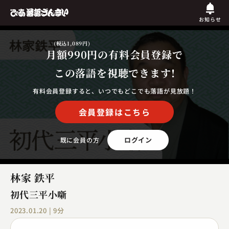
お知らせ
(税込1,089円)
月額990円
の有料会員登録で
この落語を視聴できます!
有料会員登録すると、いつでもどこでも落語が見放題！
会員登録はこちら
ログイン
既に会員の方
林家 鉄平
初代三平小噺
2023.01.20 | 9分