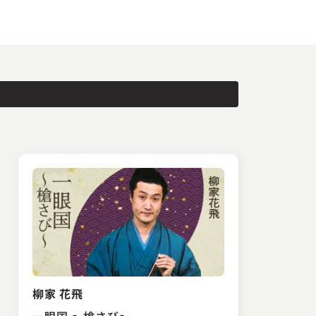
柳家 花飛
一眼国 ～槍さび～