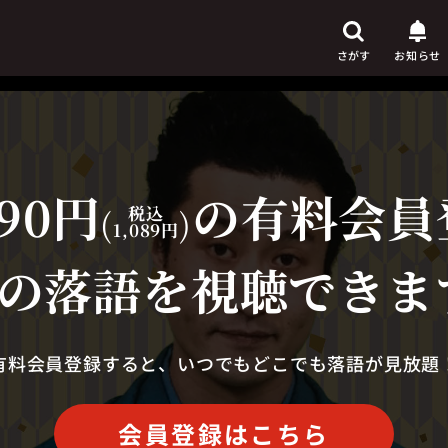
さがす
お知らせ
90円
の有料会員
芸人
からさがす
(
税込
)
1,089円
演目
からさがす
の落語を視聴できま
上演時間
からさがす
有料会員登録すると、いつでもどこでも落語が見放題
会員登録はこちら