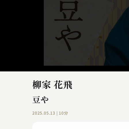
柳家 花飛
豆や
2025.05.13 | 10分