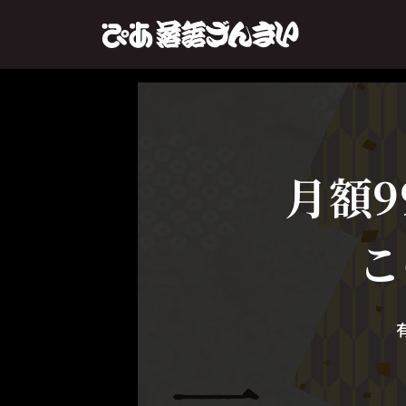
月額9
こ