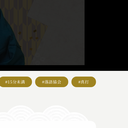
#15分未満
#落語協会
#真打