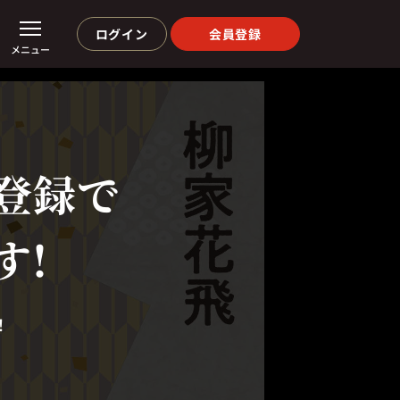
ログイン
会員登録
メニュー
登録で
す!
！