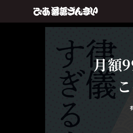
月額9
こ