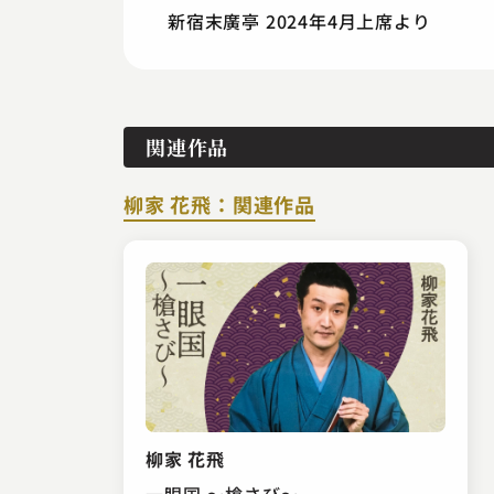
新宿末廣亭 2024年4月上席より
関連作品
柳家 花飛：関連作品
柳家 花飛
一眼国 ～槍さび～