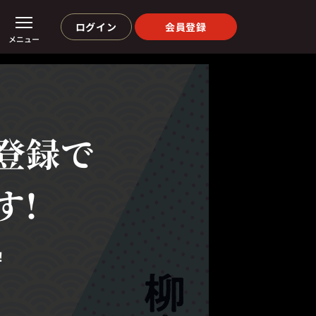
ログイン
会員登録
メニュー
登録で
す!
！