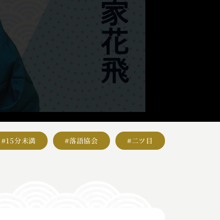
#15分未満
#落語協会
#二ツ目