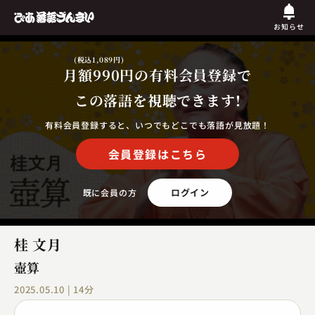
お知らせ
(税込1,089円)
月額990円
の有料会員登録で
この落語を視聴できます!
有料会員登録すると、いつでもどこでも落語が見放題！
会員登録はこちら
ログイン
既に会員の方
桂 文月
壺算
2025.05.10 | 14分