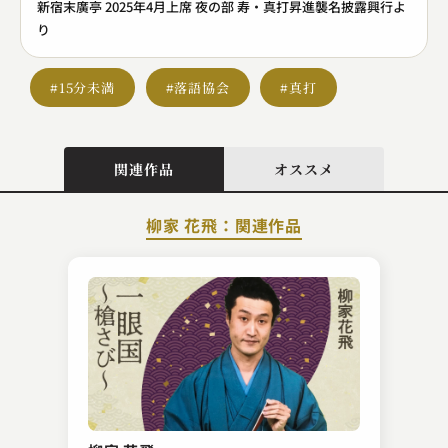
新宿末廣亭 2025年4月上席 夜の部 寿・真打昇進襲名披露興行よ
り
#15分未満
#落語協会
#真打
関連作品
オススメ
柳家 花飛：関連作品
古今亭 圓菊
安兵衛狐