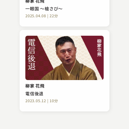
柳家 花飛
2023.09.15 | 14分
一眼国 ～槍さび～
2025.04.08 | 22分
柳家 小平太
鷺とり
柳家 花飛
2025.04.07 | 12分
電信後退
2023.05.12 | 10分