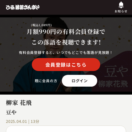
お知らせ
(税込1,089円)
月額990円
の有料会員登録で
この落語を視聴できます!
有料会員登録すると、いつでもどこでも落語が見放題！
会員登録はこちら
ログイン
既に会員の方
柳家 花飛
豆や
2025.04.01 | 13分