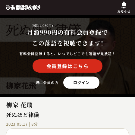
お知らせ
(税込1,089円)
月額990円
の有料会員登録で
この落語を視聴できます!
有料会員登録すると、いつでもどこでも落語が見放題！
会員登録はこちら
ログイン
既に会員の方
柳家 花飛
死ぬほど律儀
2023.05.17 | 8分