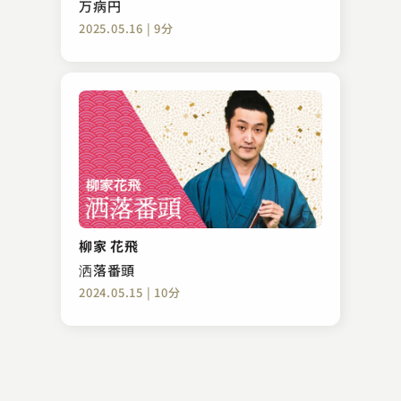
万病円
2025.05.16 | 9分
立川 吉幸
大安売り
柳家 花飛
2024.11.27 | 14分
洒落番頭
2024.05.15 | 10分