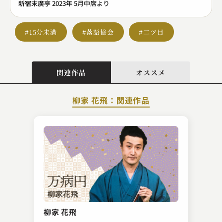
新宿末廣亭 2023年 5月中席より
#15分未満
#落語協会
#二ツ目
関連作品
オススメ
柳家 花飛：関連作品
金原亭 馬生
無精床
柳家 花飛
2023.02.03 | 11分