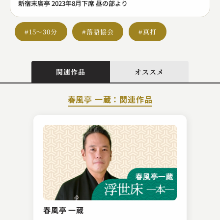
新宿末廣亭 2023年8月下席 昼の部より
#15～30分
#落語協会
#真打
関連作品
オススメ
春風亭 一蔵：関連作品
金原亭 馬の助
動物園 ～百面相～
春風亭 一蔵
2023.08.22 | 15分