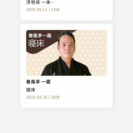
浮世床 ー本―
2023.05.11 | 13分
桂 文雀
ぞろぞろ
春風亭 一蔵
2023.02.21 | 17分
寝床
2023.02.26 | 28分