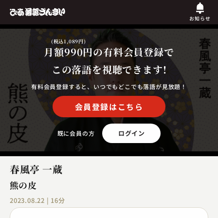
お知らせ
(税込1,089円)
月額990円
の有料会員登録で
この落語を視聴できます!
有料会員登録すると、いつでもどこでも落語が見放題！
会員登録はこちら
ログイン
既に会員の方
春風亭 一蔵
熊の皮
2023.08.22 | 16分