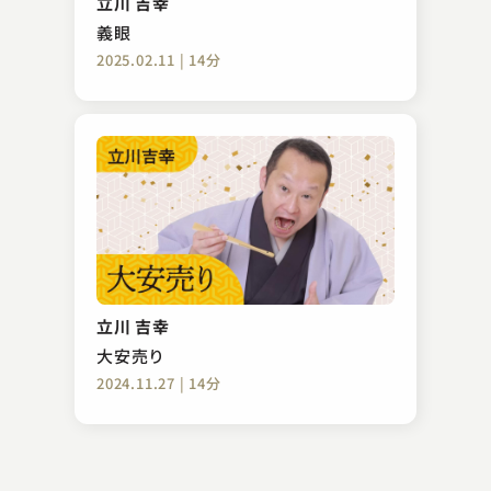
立川 吉幸
2023.11.16 | 13分
義眼
2025.02.11 | 14分
林家 鉄平
権助魚
立川 吉幸
2023.04.02 | 13分
大安売り
2024.11.27 | 14分