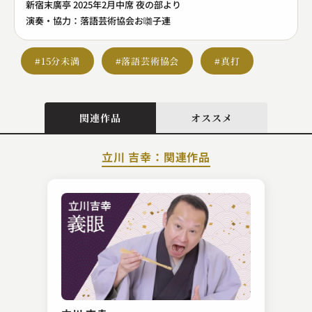
新宿末廣亭 2025年2月中席 夜の部より
演奏・協力：落語芸術協会お囃子連
#15分未満
#落語芸術協会
#真打
関連作品
オススメ
立川 吉幸：関連作品
入船亭 扇好
時そば