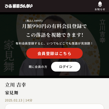
お知らせ
(税込1,089円)
月額990円
の有料会員登録で
この落語を視聴できます!
有料会員登録すると、いつでもどこでも落語が見放題！
会員登録はこちら
ログイン
既に会員の方
立川 吉幸
家見舞
2025.02.13 | 14分