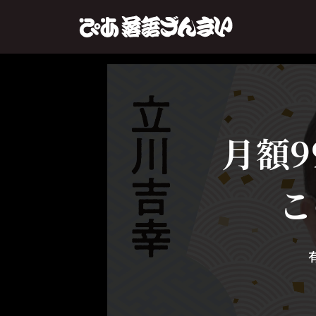
月額9
こ