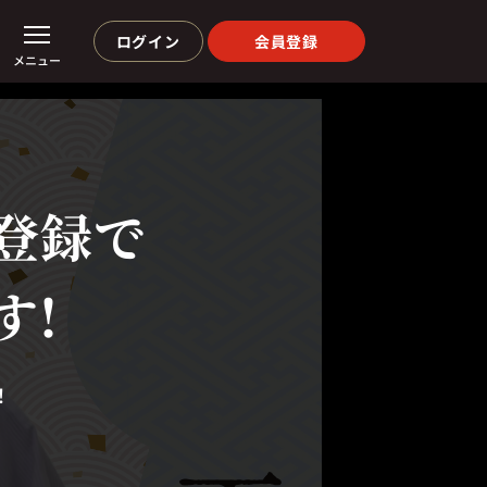
ログイン
会員登録
メニュー
登録で
す!
！