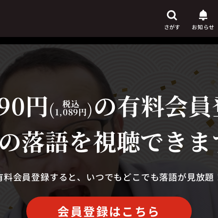
さがす
お知らせ
90円
の有料会員
芸人
からさがす
(
税込
)
1,089円
演目
からさがす
の落語を視聴できま
上演時間
からさがす
有料会員登録すると、いつでもどこでも落語が見放題
会員登録はこちら