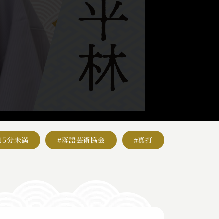
#15分未満
#落語芸術協会
#真打