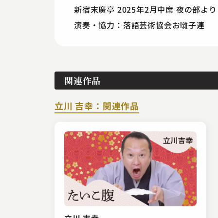
新宿末廣亭 2025年2月中席 夜の部より
演奏・協力：落語芸術協会お囃子連
関連作品
立川 吉幸：関連作品
立川 吉幸