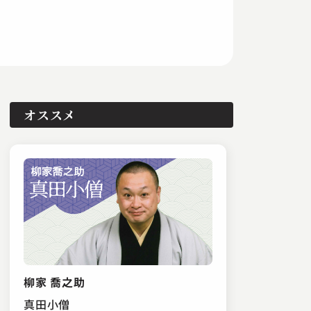
オススメ
柳家 喬之助
真田小僧