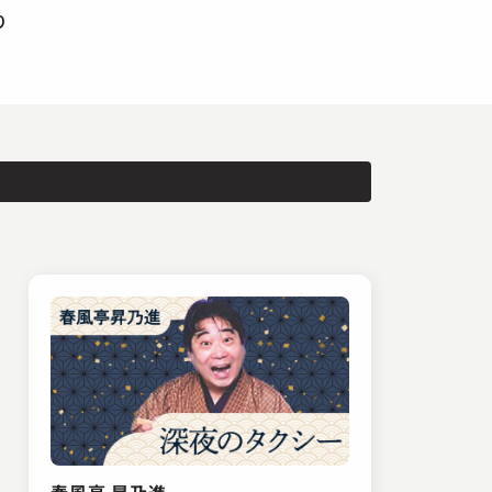
り
春風亭 昇乃進