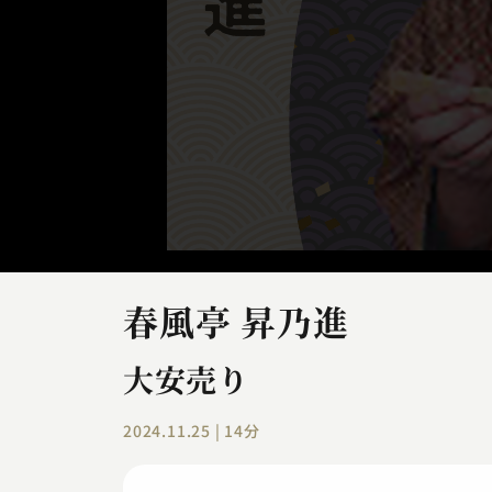
春風亭 昇乃進
大安売り
2024.11.25 | 14分