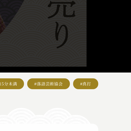
#15分未満
#落語芸術協会
#真打