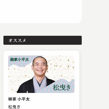
オススメ
柳家 小平太
松曳き