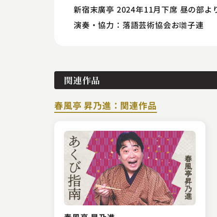
新宿末廣亭 2024年11月下席 昼の部よ
演奏・協力：落語芸術協会お囃子連
関連作品
春風亭 昇乃進：関連作品
春風亭 昇乃進