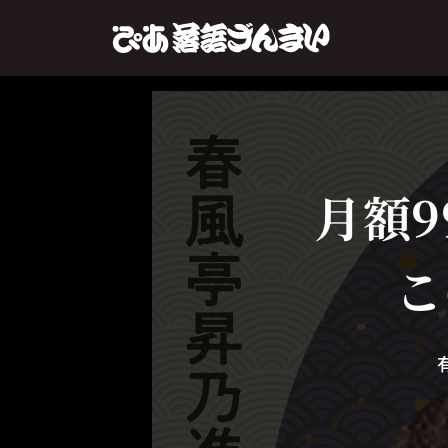
月額9
こ