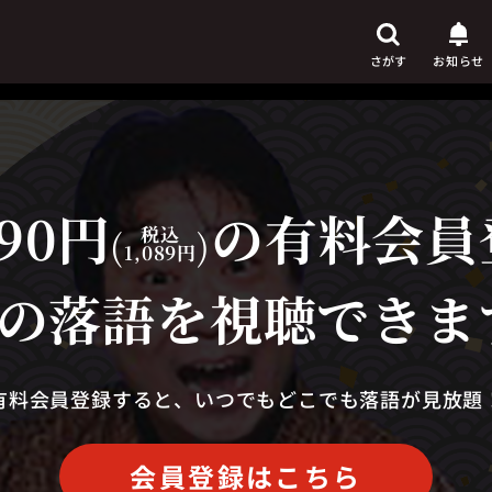
さがす
お知らせ
90円
の有料会員
芸人
からさがす
(
税込
)
1,089円
演目
からさがす
の落語を視聴できま
上演時間
からさがす
有料会員登録すると、いつでもどこでも落語が見放題
会員登録はこちら