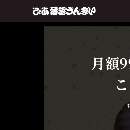
月額9
こ