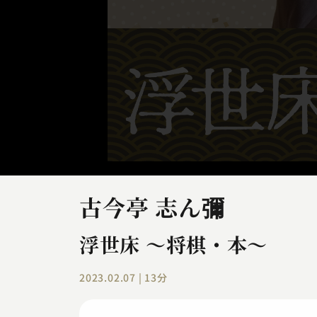
古今亭 志ん彌
浮世床 ～将棋・本～
2023.02.07 | 13分