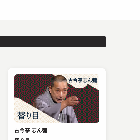
古今亭 志ん彌
替り目