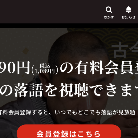
さがす
お知らせ
90円
の有料会員
芸人
からさがす
(
税込
)
1,089円
演目
からさがす
の落語を視聴できま
上演時間
からさがす
有料会員登録すると、いつでもどこでも落語が見放題
会員登録はこちら