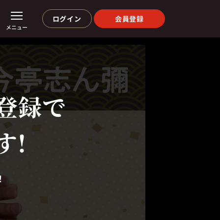
ログイン
会員登録
メニュー
登録で
す!
！