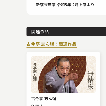
新宿末廣亭 令和5年 2月上席より
関連作品
古今亭 志ん彌：関連作品
古今亭 志ん彌
無精床