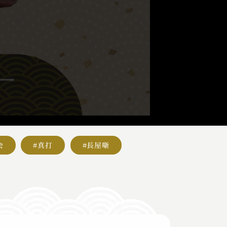
会
#真打
#長屋噺