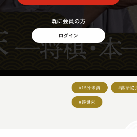
既に会員の方
ログイン
#15分未満
#落語協
#浮世床