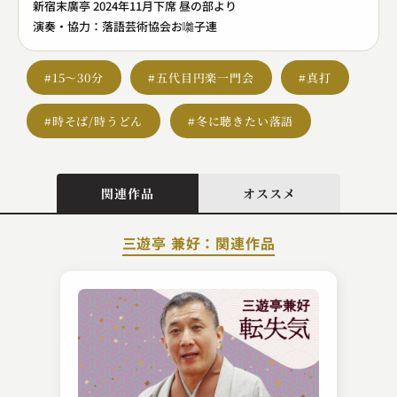
新宿末廣亭 2024年11月下席 昼の部より
演奏・協力：落語芸術協会お囃子連
#15～30分
#五代目円楽一門会
#真打
#時そば/時うどん
#冬に聴きたい落語
関連作品
オススメ
三遊亭 兼好：関連作品