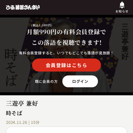
お知らせ
(税込1,089円)
月額990円
の有料会員登録で
この落語を視聴できます!
有料会員登録すると、いつでもどこでも落語が見放題！
会員登録はこちら
ログイン
既に会員の方
三遊亭 兼好
時そば
2024.11.26 | 15分