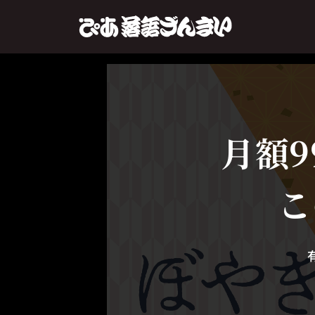
月額9
こ