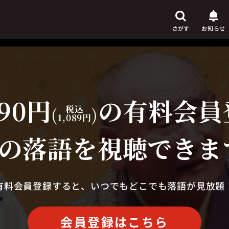
さがす
お知らせ
90円
の有料会員
芸人
からさがす
(
税込
)
1,089円
演目
からさがす
の落語を視聴できま
上演時間
からさがす
有料会員登録すると、いつでもどこでも落語が見放題
会員登録はこちら