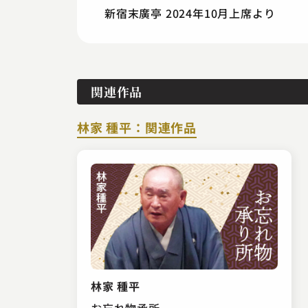
新宿末廣亭 2024年10月上席より
関連作品
林家 種平：関連作品
林家 種平
お忘れ物承所