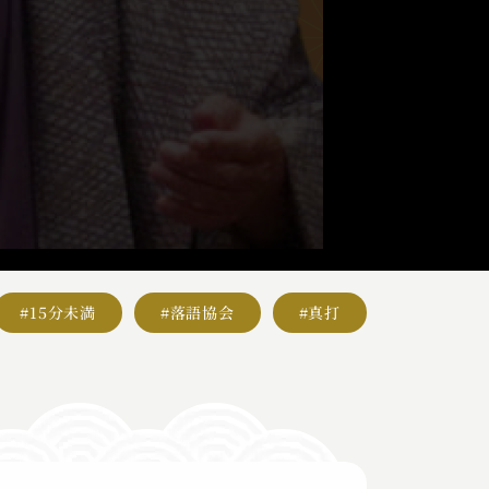
#15分未満
#落語協会
#真打