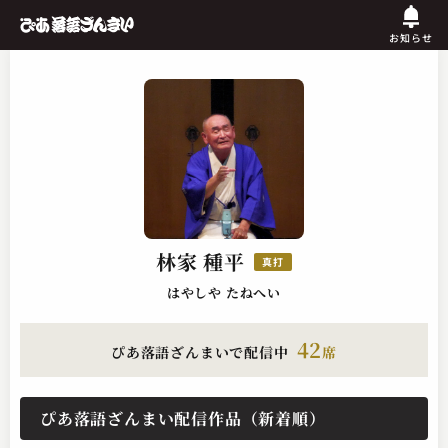
お知らせ
林家 種平
真打
はやしや たねへい
42
ぴあ落語ざんまいで配信中
席
ぴあ落語ざんまい配信作品（新着順）