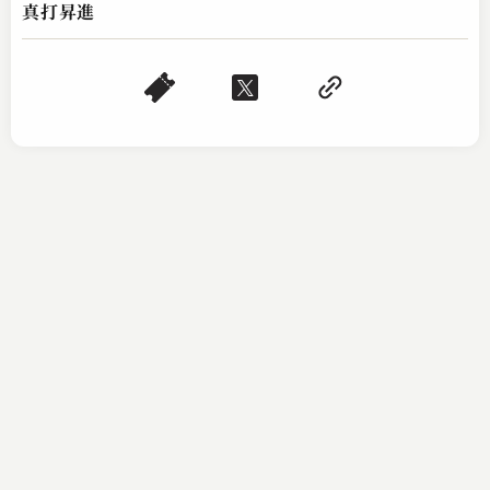
真打昇進
林家 種平
お忘れ物承所
2025.04.06 | 14分
林家 種平
ぼやき酒屋
2025.04.05 | 15分