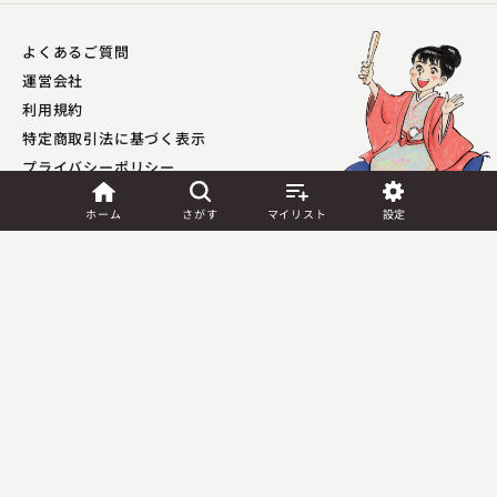
よくあるご質問
運営会社
利用規約
特定商取引法に基づく表示
プライバシーポリシー​
外部送信ポリシー
ホーム
さがす
マイリスト
設定
林家 種平
JASRAC許諾
ぼやき酒屋
第9041037001Y45039号／
第9041037002Y45040号
2025.04.03 | 13分
Copyright (C) PIA Corporation. All Rights Reserved.