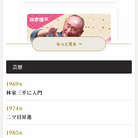
もっと見る
芸歴
林家 種平
ぼやき酒屋
1969
2025.04.07 | 13分
年
林家三平に入門
1974
年
二ツ目昇進
1985
年