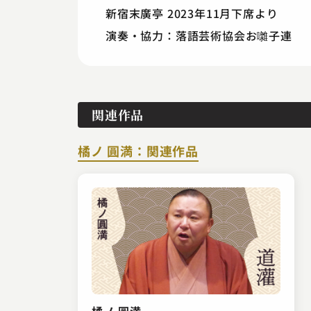
新宿末廣亭 2023年11月下席より
演奏・協力：落語芸術協会お囃子連
関連作品
橘ノ 圓満：関連作品
橘ノ 圓満