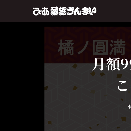
月額9
こ