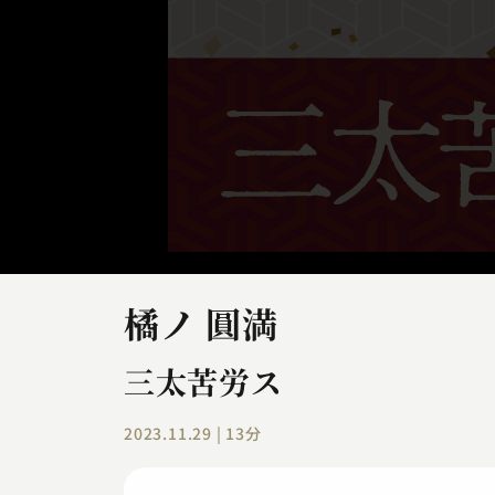
橘ノ 圓満
三太苦労ス
2023.11.29 | 13分