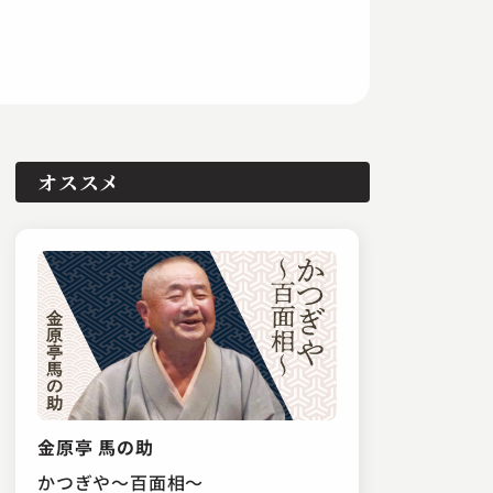
オススメ
金原亭 馬の助
かつぎや～百面相～