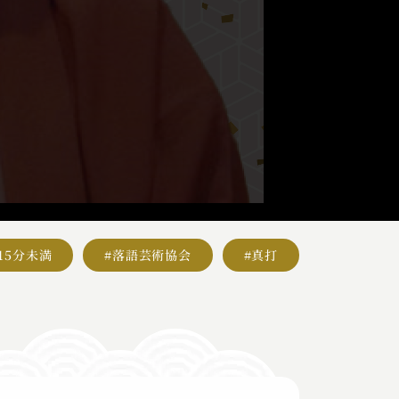
#15分未満
#落語芸術協会
#真打