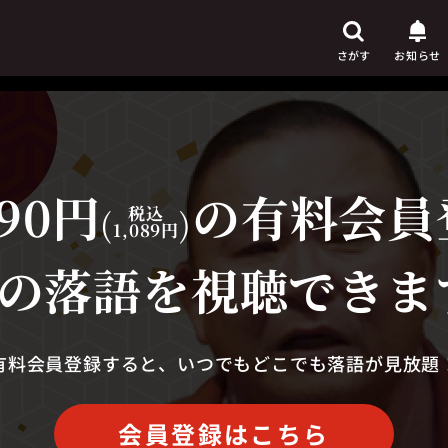
さがす
お知らせ
90円
の有料会員
芸人
からさがす
(
税込
)
1,089円
演目
からさがす
の落語を視聴できま
上演時間
からさがす
有料会員登録すると、いつでもどこでも落語が見放題
会員登録はこちら