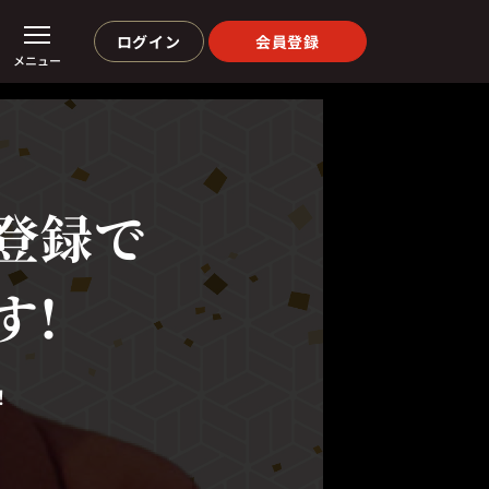
ログイン
会員登録
メニュー
登録で
す!
！