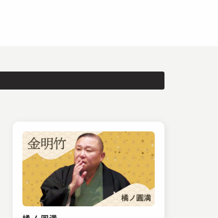
橘ノ 圓満