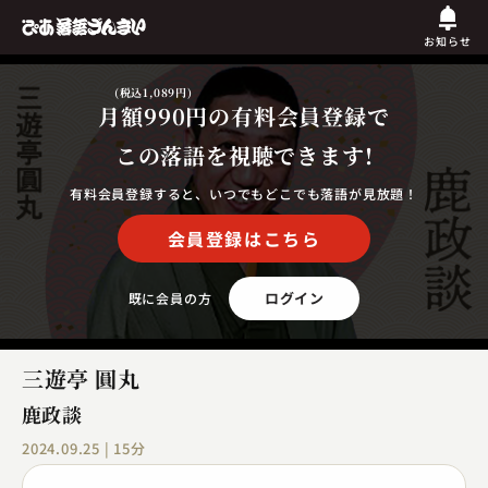
お知らせ
(税込1,089円)
月額990円
の有料会員登録で
この落語を視聴できます!
有料会員登録すると、いつでもどこでも落語が見放題！
会員登録はこちら
ログイン
既に会員の方
三遊亭 圓丸
鹿政談
2024.09.25 | 15分