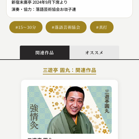
新宿末廣亭 2024年9月下席より
演奏・協力：落語芸術協会お囃子連
#15～30分
#落語芸術協会
#真打
関連作品
オススメ
三遊亭 圓丸：関連作品
神田 阿久鯉
天保六花撰 丸利の強請