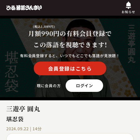
お知らせ
(税込1,089円)
月額990円
の有料会員登録で
この落語を視聴できます!
有料会員登録すると、いつでもどこでも落語が見放題！
会員登録はこちら
ログイン
既に会員の方
三遊亭 圓丸
堪忍袋
2024.09.22 | 14分