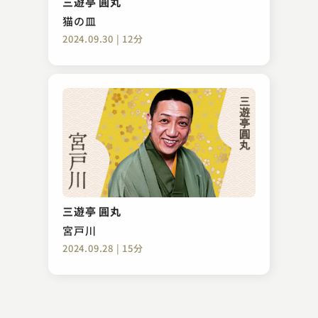
三遊亭 圓丸
2024.04.07 | 14分
猫の皿
2024.09.30 | 12分
柳家 小さん
替り目
三遊亭 圓丸
2023.11.20 | 14分
宮戸川
2024.09.28 | 15分