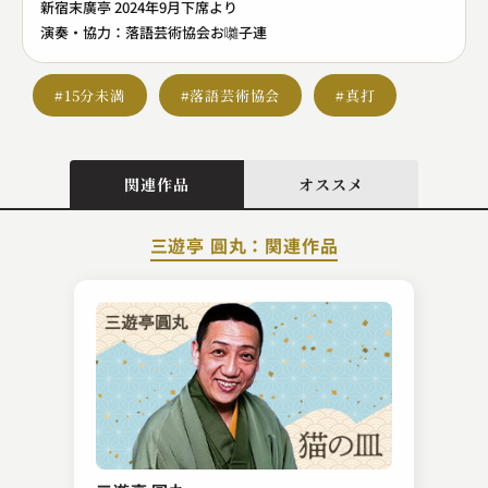
新宿末廣亭 2024年9月下席より
演奏・協力：落語芸術協会お囃子連
#15分未満
#落語芸術協会
#真打
関連作品
オススメ
三遊亭 圓丸：関連作品
柳家 小さん
かぼちゃや