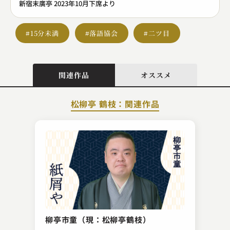
新宿末廣亭 2023年10月下席より
#15分未満
#落語協会
#二ツ目
関連作品
オススメ
松柳亭 鶴枝：関連作品
古今亭 菊千代
松山鏡
柳亭市童（現：松柳亭鶴枝）
2023.11.17 | 13分