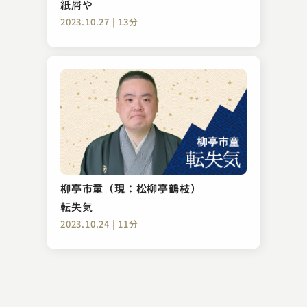
紙屑や
2023.10.27 | 13分
柳家 小満ん
馬のす
柳亭市童（現：松柳亭鶴枝）
2024.08.28 | 11分
転失気
2023.10.24 | 11分