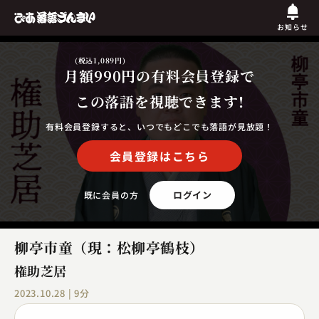
お知らせ
(税込1,089円)
月額990円
の有料会員登録で
この落語を視聴できます!
有料会員登録すると、いつでもどこでも落語が見放題！
会員登録はこちら
ログイン
既に会員の方
柳亭市童（現：松柳亭鶴枝）
権助芝居
2023.10.28 | 9分