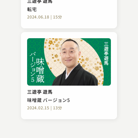
三遊亭 遊馬
2023.07.17 | 12分
転宅
2024.06.18 | 15分
柳家 小八
熊の皮
三遊亭 遊馬
2023.12.07 | 14分
味噌蔵 バージョン5
2024.02.15 | 13分