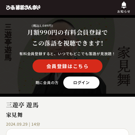
お知らせ
(税込1,089円)
月額990円
の有料会員登録で
この落語を視聴できます!
有料会員登録すると、いつでもどこでも落語が見放題！
会員登録はこちら
ログイン
既に会員の方
三遊亭 遊馬
家見舞
2024.09.29 | 14分