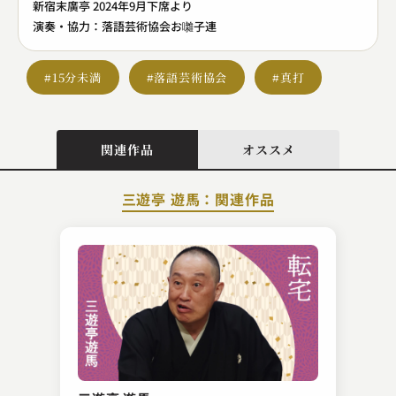
新宿末廣亭 2024年9月下席より
演奏・協力：落語芸術協会お囃子連
#15分未満
#落語芸術協会
#真打
関連作品
オススメ
三遊亭 遊馬：関連作品
春風亭 三朝
やかん泥