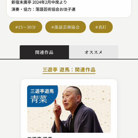
新宿末廣亭 2024年2月中席より
演奏・協力：落語芸術協会お囃子連
#15～30分
#落語芸術協会
#真打
関連作品
オススメ
三遊亭 遊馬：関連作品
桂 扇生
六尺棒