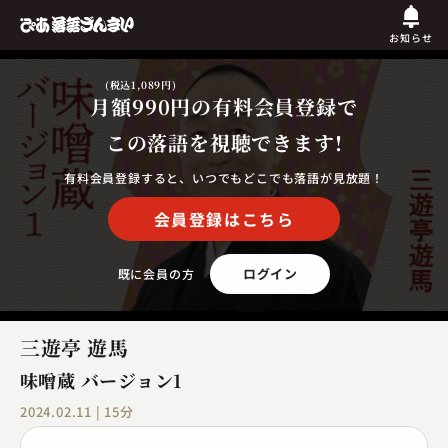
お知らせ
(税込1,089円)
月額990円
の有料会員登録で
この落語を視聴できます!
有料会員登録すると、いつでもどこでも落語が見放題！
会員登録はこちら
ログイン
既に会員の方
三遊亭 遊馬
味噌蔵 バージョン1
2024.02.11 | 15分