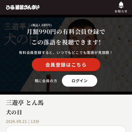
お知らせ
(税込1,089円)
月額990円
の有料会員登録で
この落語を視聴できます!
有料会員登録すると、いつでもどこでも落語が見放題！
会員登録はこちら
ログイン
既に会員の方
三遊亭 とん馬
犬の目
2024.09.21 | 13分