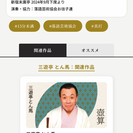
新宿末廣亭 2024年9月下席より
演奏・協力：落語芸術協会お囃子連
#15分未満
#落語芸術協会
#真打
関連作品
オススメ
三遊亭 とん馬：関連作品
金原亭 馬の助
九年母 ～百面相～