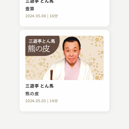
三遊亭 とん馬
2023.08.24 | 11分
壺算
2024.05.08 | 16分
鈴々舎 馬るこ
時そば
三遊亭 とん馬
2023.01.18 | 10分
熊の皮
2024.05.05 | 14分