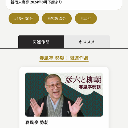
新宿末廣亭 2024年8月下席より
#15～30分
#落語協会
#真打
関連作品
オススメ
春風亭 勢朝：関連作品
桂 幸丸
吉田茂伝
春風亭 勢朝
2023.11.02 | 24分