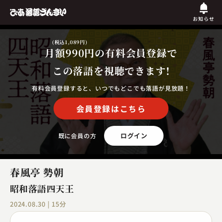
お知らせ
(税込1,089円)
月額990円
の有料会員登録で
この落語を視聴できます!
有料会員登録すると、いつでもどこでも落語が見放題！
会員登録はこちら
ログイン
既に会員の方
春風亭 勢朝
昭和落語四天王
2024.08.30 | 15分