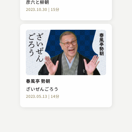
彦六と柳朝
2023.10.30 | 15分
桂 翔丸
熊の皮
春風亭 勢朝
2023.11.05 | 16分
ざいぜんごろう
2023.05.13 | 14分